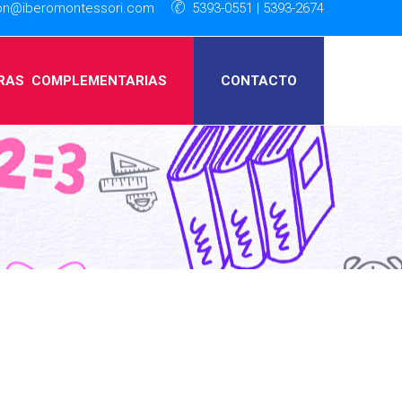
ion@iberomontessori.com
5393-0551 | 5393-2674
RAS
_
COMPLEMENTARIAS
CONTACTO