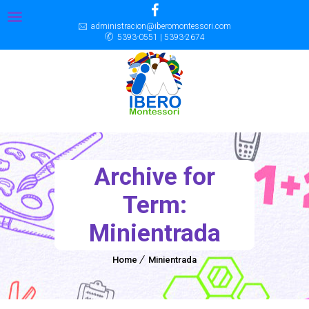
administracion@iberomontessori.com
5393-0551 | 5393-2674
Archive for
Term:
Minientrada
Home
Minientrada