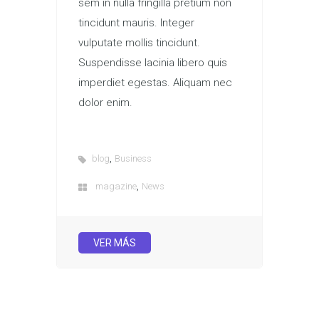
sem in nulla fringilla pretium non
tincidunt mauris. Integer
vulputate mollis tincidunt.
Suspendisse lacinia libero quis
imperdiet egestas. Aliquam nec
dolor enim.
,
blog
Business
,
magazine
News
VER MÁS