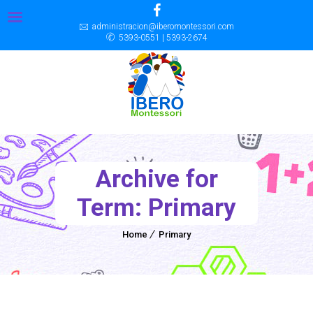
administracion@iberomontessori.com
5393-0551 | 5393-2674
Archive for
Term: Primary
Home
Primary