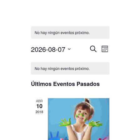
No hay ningún eventos próximo.
2026-08-07
Búsqueda
Navegació
Seleccionar
BUSCAR
MES
de
fecha.
y
vistas
No hay ningún eventos próximo.
navegació
de
de
Evento
Últimos Eventos Pasados
vistas
ABR
de
10
2018
Eventos