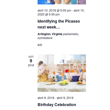
abril 10, 2018 @ 5:00 pm
-
abril 10,
2020 @ 5:45 pm
Identifying the Picasso
next week…
Arlington, Virginia
peelamedu,
coimbatore
$35
ABR
9
2018
abril 9, 2018
-
abril 9, 2019
Birthday Celebration