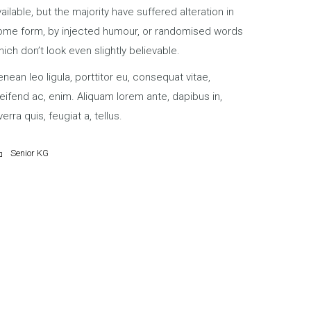
ailable, but the majority have suffered alteration in
ome form, by injected humour, or randomised words
ich don’t look even slightly believable.
nean leo ligula, porttitor eu, consequat vitae,
eifend ac, enim. Aliquam lorem ante, dapibus in,
verra quis, feugiat a, tellus.
Senior KG