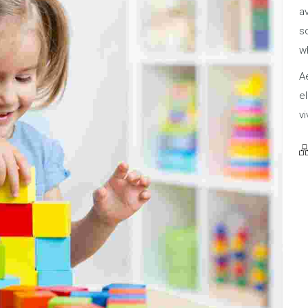
av
s
wh
Ae
el
vi