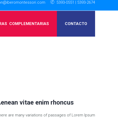
ion@iberomontessori.com
5393-0551 | 5393-2674
RAS
_
COMPLEMENTARIAS
CONTACTO
enean vitae enim rhoncus
here are many variations of passages of Lorem Ipsum