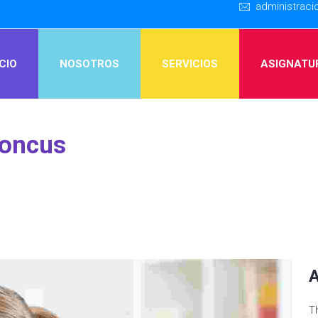
administrac
ICIO
NOSOTROS
SERVICIOS
ASIGNATU
honcus
A
T